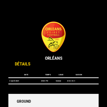
vs
ORLÉANS
DÉTAILS
DATE
TEMPS
LIGUE
SAISON
3 avril 2021
20h00 PM
National
2020/2021
GROUND