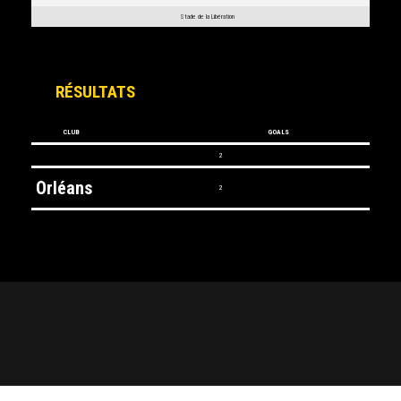
Stade de la Libération
RÉSULTATS
CLUB
GOALS
2
Orléans
2