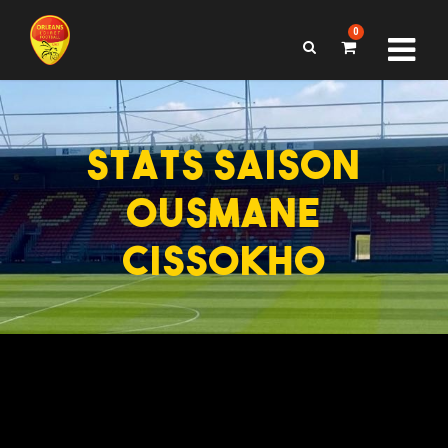
0
STATS SAISON
OUSMANE
CISSOKHO