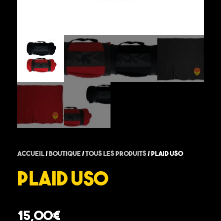
Accueil
/
Boutique
/
Tous les produits
/ PLAID USO
PLAID USO
15,00
€