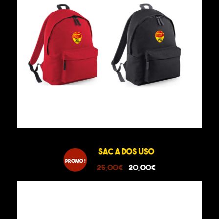
SAC A DOS USO
Promo !
L
L
25,00
€
20,00
€
e
e
p
p
r
r
i
i