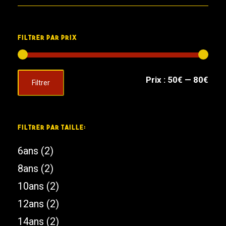
FILTRER PAR PRIX
Prix :
50€
—
80€
P
P
Filtrer
r
r
i
i
FILTRER PAR TAILLE:
x
x
6ans
(2)
m
m
8ans
(2)
10ans
(2)
i
a
12ans
(2)
n
x
14ans
(2)