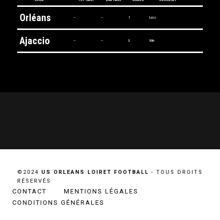
Orléans
—
—
1
Loss
Ajaccio
—
—
3
Win
©2024
US ORLEANS LOIRET FOOTBALL
- TOUS DROITS
RÉSERVÉS
CONTACT
MENTIONS LÉGALES
CONDITIONS GÉNÉRALES