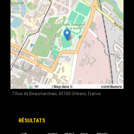
Leaflet
|
Map data ©
OpenStreetMap
contributors
7 Rue de Beaumarchais, 45100 Orléans, France
RÉSULTATS
CLUB
1ST HALF
2ND HALF
GOALS
RÉSULTAT