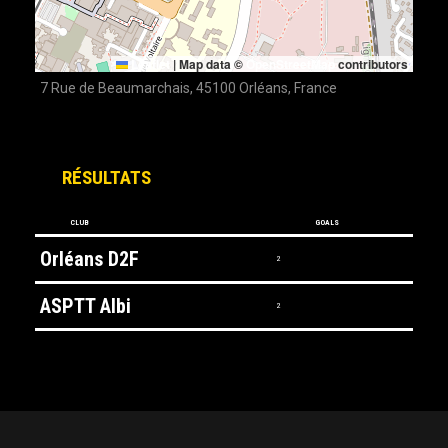
Leaflet
|
Map data ©
OpenStreetMap
contributors
7 Rue de Beaumarchais, 45100 Orléans, France
RÉSULTATS
CLUB
GOALS
Orléans D2F
2
ASPTT Albi
2