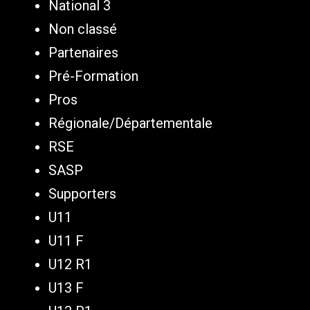
National 3
Non classé
Partenaires
Pré-Formation
Pros
Régionale/Départementale
RSE
SASP
Supporters
U11
U11 F
U12 R1
U13 F