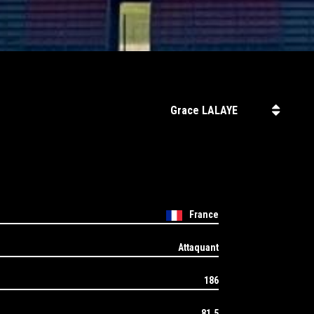
France
Attaquant
186
81,5