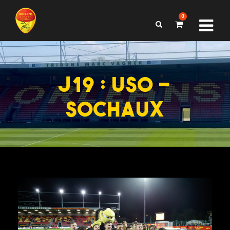
0
J19 : USO –
SOCHAUX