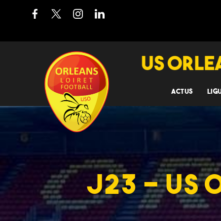
ACTUS
LIG
J23 – US 