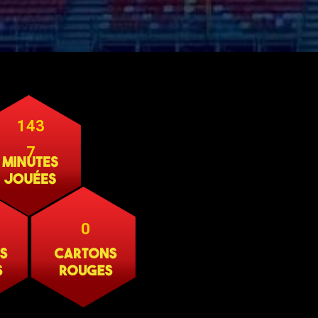
143
7
0