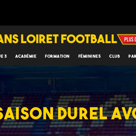
UE 3
ACADÉMIE
FORMATION
FÉMININES
CLUB
PA
 SAISON DUREL A