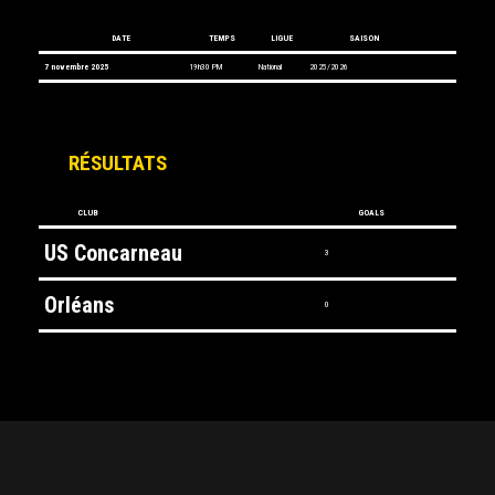
DATE
TEMPS
LIGUE
SAISON
7 novembre 2025
19h30 PM
National
2025/2026
RÉSULTATS
CLUB
GOALS
US Concarneau
3
Orléans
0