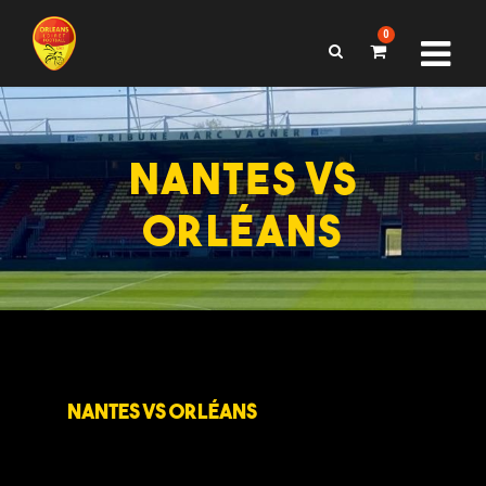
0
NANTES VS
ORLÉANS
NANTES VS ORLÉANS