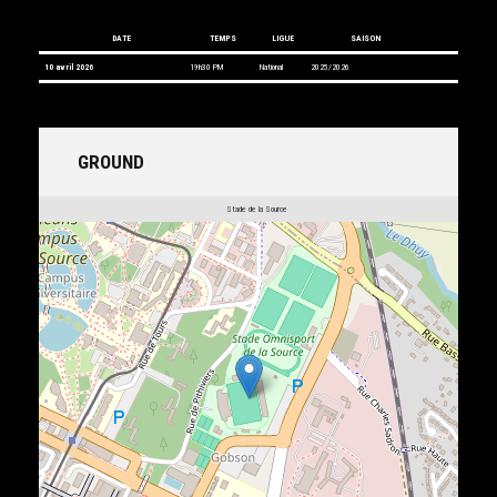
DATE
TEMPS
LIGUE
SAISON
10 avril 2026
19h30 PM
National
2025/2026
GROUND
Stade de la Source