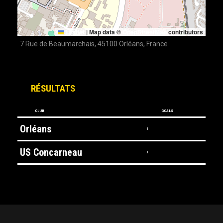
Leaflet
|
Map data ©
OpenStreetMap
contributors
7 Rue de Beaumarchais, 45100 Orléans, France
RÉSULTATS
CLUB
GOALS
Orléans
1
US Concarneau
1