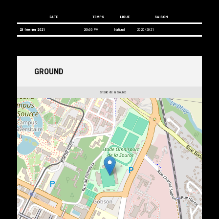
DATE
TEMPS
LIGUE
SAISON
23 février 2021
20h00 PM
National
2020/2021
GROUND
Stade de la Source