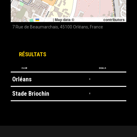
Leaflet
|
Map data ©
OpenStreetMap
contributors
7 Rue de Beaumarchais, 45100 Orléans, France
RÉSULTATS
CLUB
GOALS
Orléans
0
Stade Briochin
0