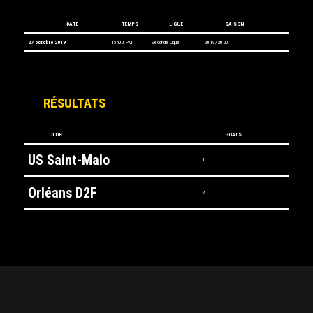
DATE
TEMPS
LIGUE
SAISON
27 octobre 2019
15h00 PM
Seconde Ligue
2019/2020
RÉSULTATS
CLUB
GOALS
US Saint-Malo
1
Orléans D2F
2