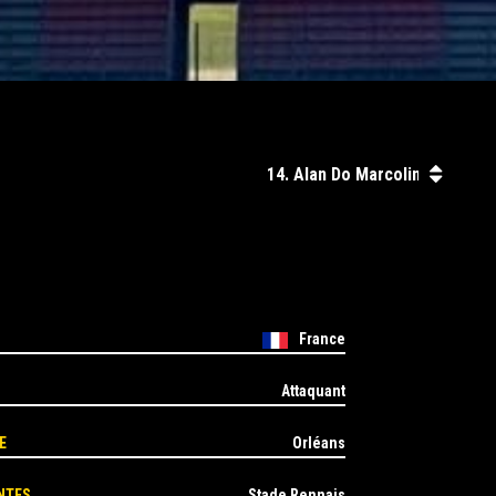
France
Attaquant
E
Orléans
NTES
Stade Rennais