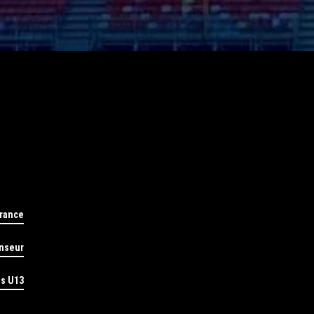
rance
nseur
ns U13