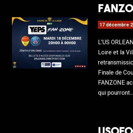
FANZO
17 décembre 
L’US ORLEANS
Loire et la Vi
retransmissi
Finale de Cou
FANZONE accu
qui pourront..
USOFOO