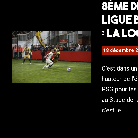
8ème d
Ligue 
: La l
18 décembre 
C’est dans un
hauteur de l’
PSG pour les 
au Stade de la
c’est le...