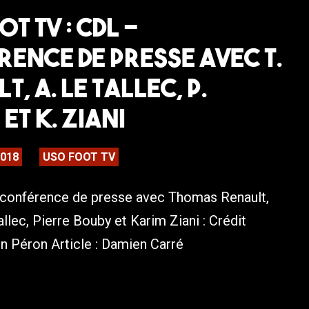
T TV : CDL –
ence de presse avec T.
, A. Le Tallec, P.
et K. Ziani
2018
USO FOOT TV
 conférence de presse avec Thomas Renault,
llec, Pierre Bouby et Karim Ziani : Crédit
en Péron Article : Damien Carré