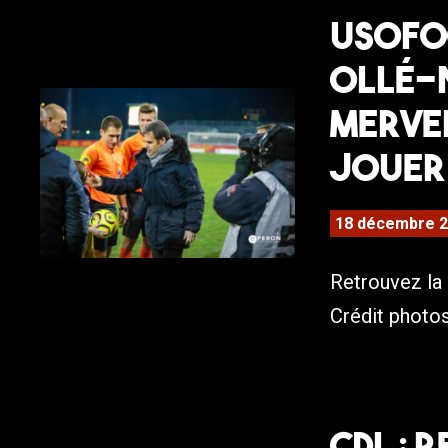
USOFOO
Ollé-
mervei
jouer 
18 décembre 
Retrouvez la
Crédit photos
CDL : 