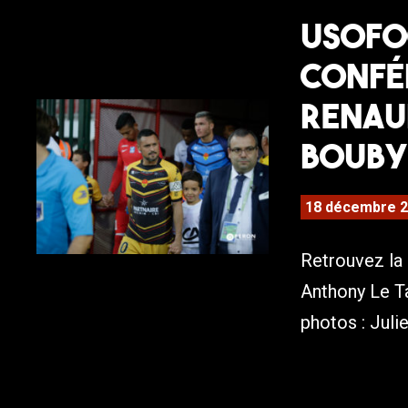
USOFOO
Confér
Renault
Bouby 
18 décembre 
Retrouvez la
Anthony Le Ta
photos : Juli