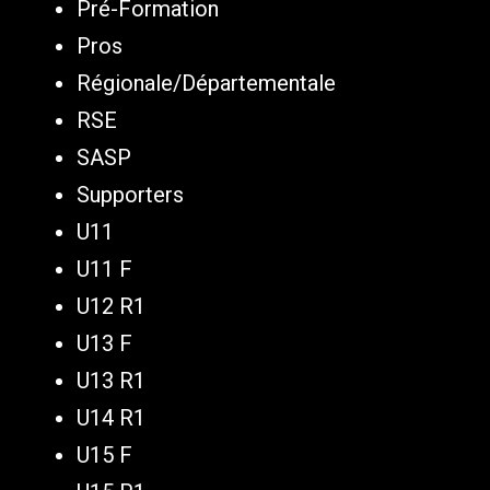
Pré-Formation
Pros
Régionale/Départementale
RSE
SASP
Supporters
U11
U11 F
U12 R1
U13 F
U13 R1
U14 R1
U15 F