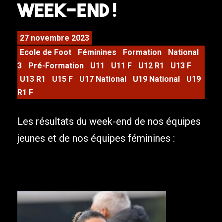
week-end !
27 novembre 2023
Ecole de Foot
Féminines
Formation
National
3
Pré-Formation
U11
U11 F
U12 R1
U13 F
U13 R1
U15 F
U17 National
U19 National
U19
R1 F
Les résultats du week-end de nos équipes
jeunes et de nos équipes féminines :