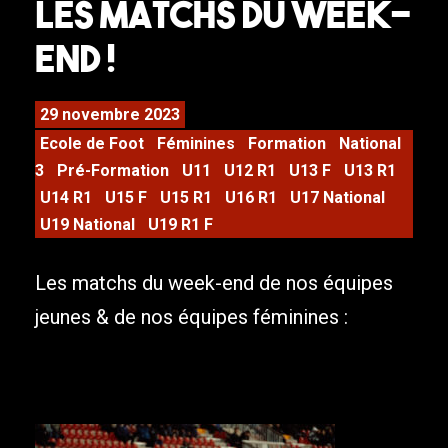
Les matchs du week-
end !
29 novembre 2023
Ecole de Foot
Féminines
Formation
National
3
Pré-Formation
U11
U12 R1
U13 F
U13 R1
U14 R1
U15 F
U15 R1
U16 R1
U17 National
U19 National
U19 R1 F
Les matchs du week-end de nos équipes
jeunes & de nos équipes féminines :