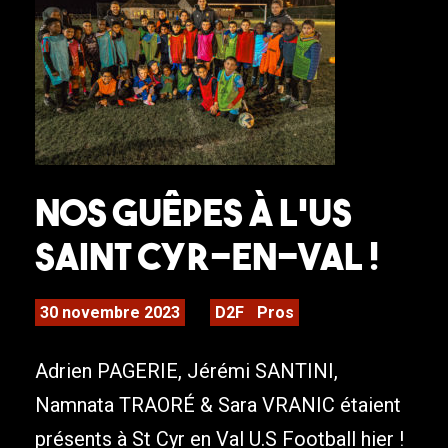
Nos Guêpes à l’US
Saint Cyr-en-Val !
30 novembre 2023
D2F
Pros
Adrien PAGERIE, Jérémi SANTINI,
Namnata TRAORÉ & Sara VRANIC étaient
présents à St Cyr en Val U.S Football hier !