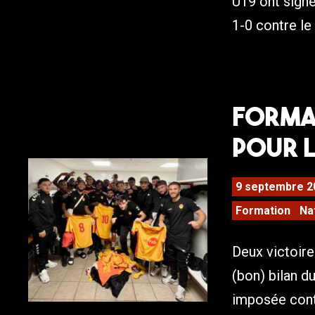
U19 ont signé
1-0 contre le 
Format
pour 
9 septembre 2
Formation
Na
Deux victoires
(bon) bilan d
imposée cont