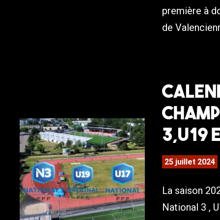
première à do
de Valencienne
Calend
Champ
3,U19 
25 juillet 2024
La saison 20
National 3 , 