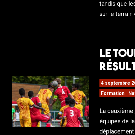
tandis que le
sur le terrain
Le tou
résult
4 septembre 2
Formation
Na
La deuxième 
équipes de l
déplacement p