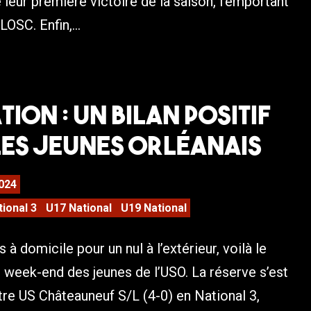
 leur première victoire de la saison, l’emportant
LOSC. Enfin,...
ion : Un bilan positif
les jeunes orléanais
024
tional 3
U17 National
U19 National
 à domicile pour un nul à l’extérieur, voilà le
u week-end des jeunes de l’USO. La réserve s’est
re US Châteauneuf S/L (4-0) en National 3,