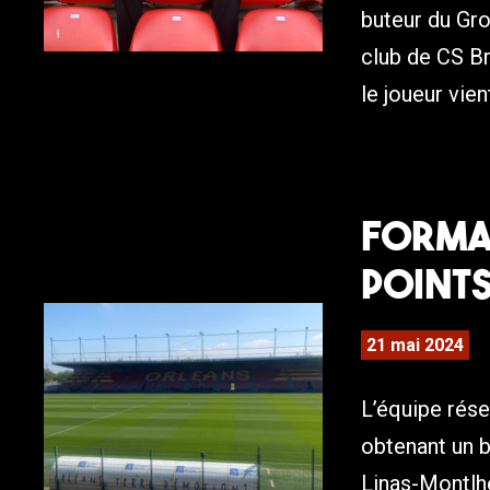
buteur du Gr
club de CS B
le joueur vien
Format
points
21 mai 2024
L’équipe rés
obtenant un b
Linas-Montlhé