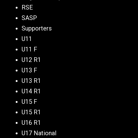
RSE
SASP
Supporters
U11
U11 F
U12 R1
U13 F
U13 R1
U14 R1
U15 F
U15 R1
U16 R1
U17 National