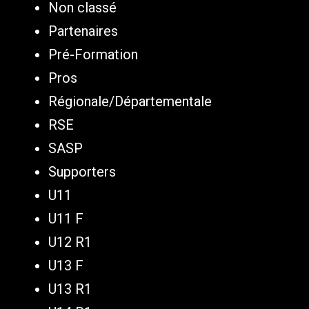
Non classé
Partenaires
Pré-Formation
Pros
Régionale/Départementale
RSE
SASP
Supporters
U11
U11 F
U12 R1
U13 F
U13 R1