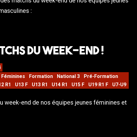
s des matchs du week-end de nos équipes jeunes
 masculines :
tchs du week-end !
4
Féminines
Formation
National 3
Pré-Formation
12 R1
U13 F
U13 R1
U14 R1
U15 F
U19 R1 F
U7-U9
u week-end de nos équipes jeunes féminines et