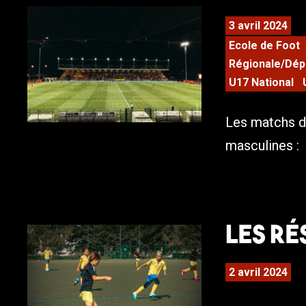
3 avril 2024
Ecole de Foot
Régionale/Dép
U17 National
Les matchs d
masculines :
Les ré
2 avril 2024