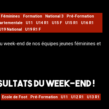
Féminines
Formation
National 3
Pré-Formation
artementale
U11
U14 R1
U15 F
U15 R1
U16 R1
U19 National
U19 R1 F
u week-end de nos équipes jeunes féminines et
sultats du week-end !
Ecole de Foot
Pré-Formation
U11
U12 R1
U13 R1