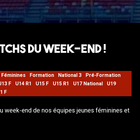
TCHS DU WEEK-END !
Féminines
Formation
National 3
Pré-Formation
U13 F
U14 R1
U15 F
U15 R1
U17 National
U19
1 F
u week-end de nos équipes jeunes féminines et