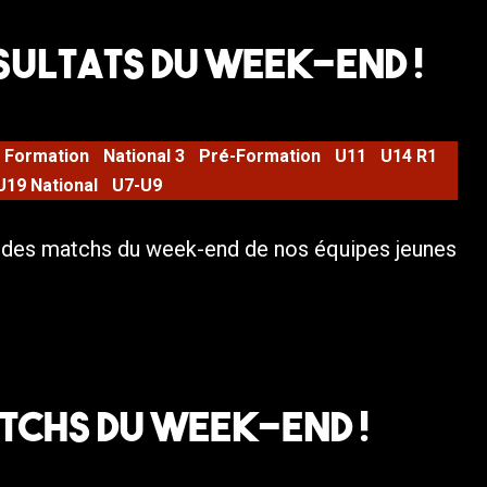
sultats du week-end !
Formation
National 3
Pré-Formation
U11
U14 R1
U19 National
U7-U9
s des matchs du week-end de nos équipes jeunes
tchs du week-end !