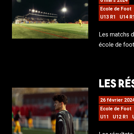
6 mars 2024
Ecole de Foot
U13 R1
U14 R
Les matchs d
école de foot
Les ré
26 février 202
Ecole de Foot
U11
U12 R1