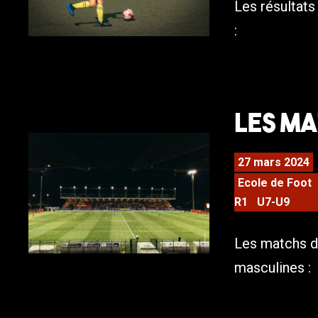
Les résultat
:
Les ma
27 mars 2024
Ecole de Foot
R1
U7-U9
Les matchs d
masculines :