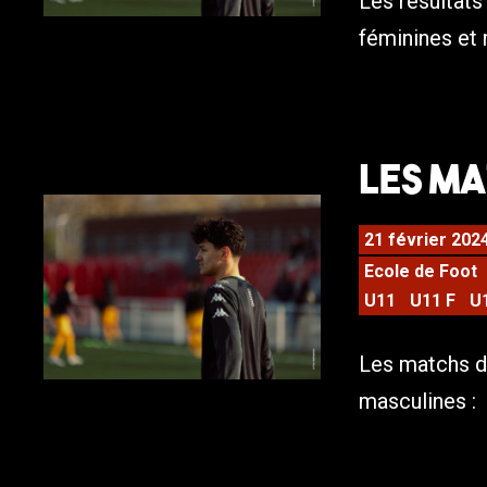
Les résultat
féminines et
Les ma
21 février 202
Ecole de Foot
U11
U11 F
U
Les matchs d
masculines :