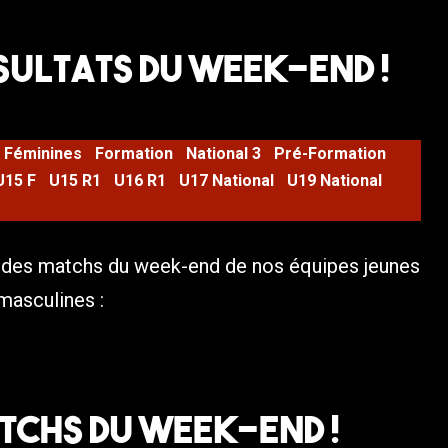
sultats du Week-end !
Féminines
Formation
National 3
Pré-Formation
U15 F
U15 R1
U16 R1
U17 National
U19 National
s des matchs du week-end de nos équipes jeunes
 masculines :
TCHS DU WEEK-END !