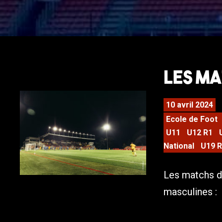
LES MA
10 avril 2024
Ecole de Foot
U11
U12 R1
National
U19 R
Les matchs d
masculines :