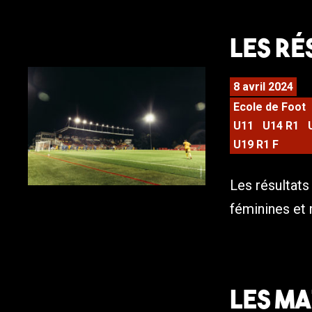
Les Ré
8 avril 2024
Ecole de Foot
U11
U14 R1
U19 R1 F
Les résultat
féminines et
LES MA