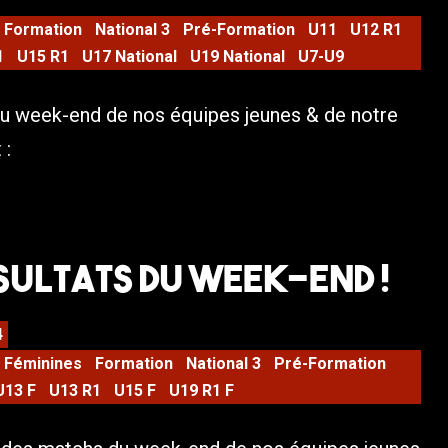
Formation
National 3
Pré-Formation
U11
U12 R1
1
U15 R1
U17 National
U19 National
U7-U9
u week-end de nos équipes jeunes & de notre
 :
sultats du week-end !
4
Féminines
Formation
National 3
Pré-Formation
U13 F
U13 R1
U15 F
U19 R1 F