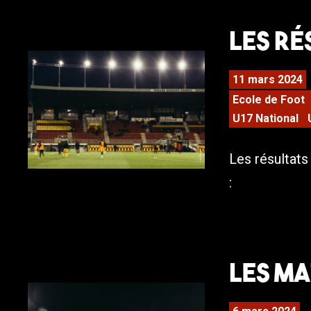
Les ré
11 mars 2024
Ecole de Foot
U17 National
Les résultat
:
Les Ma