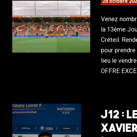
28 octobre 20
Venez nombre
la 13ème Jou
Créteil. Rend
pour prendre 
lieu le vend
OFFRE EXCE
J12 : 
Xavie