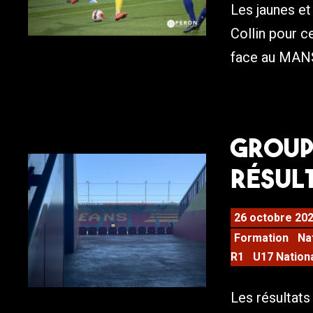
Les jaunes e
Collin pour 
face au MAN
Groupa
résult
26 octobre 20
Formation
Na
R1
U17 Nation
Les résultat