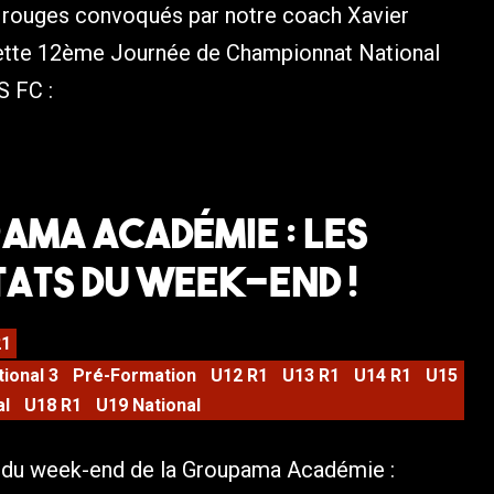
t rouges convoqués par notre coach Xavier
cette 12ème Journée de Championnat National
S FC :
ma Académie : Les
ats du week-end !
21
tional 3
Pré-Formation
U12 R1
U13 R1
U14 R1
U15
al
U18 R1
U19 National
s du week-end de la Groupama Académie :