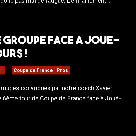
 donc pas mal de fatigue. L’entraînement...
LE GROUPE FACE A JOUE-
URS !
21
Coupe de France
Pros
t rouges convoqués par notre coach Xavier
ce 6ème tour de Coupe de France face à Joué-