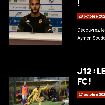
!
28 octobre 20
Découvrez le 
Aymen Souda 
J12 : 
FC !
27 octobre 20