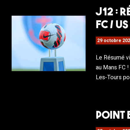
J12 : 
FC / U
29 octobre 20
Le Résumé vi
au Mans FC !
Les-Tours po
POINT 