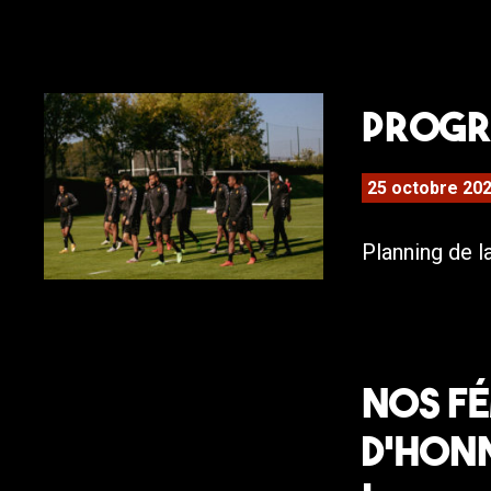
Progra
25 octobre 20
Planning de l
Nos Fé
d’Honn