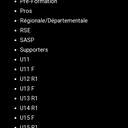
Pré-Formation
Pros
Régionale/Départementale
RSE
SASP
Supporters
U11
U11 F
U12 R1
U13 F
U13 R1
U14 R1
U15 F
U15 R1