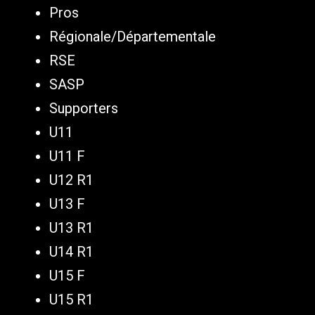
Pros
Régionale/Départementale
RSE
SASP
Supporters
U11
U11 F
U12 R1
U13 F
U13 R1
U14 R1
U15 F
U15 R1