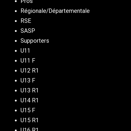
Pros
Régionale/Départementale
RSE
SASP
Supporters
U11
U11 F
U12 R1
U13 F
U13 R1
U14 R1
U15 F
U15 R1
U16 R1