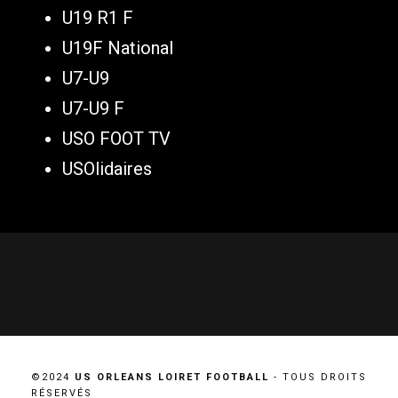
U19 R1 F
U19F National
U7-U9
U7-U9 F
USO FOOT TV
USOlidaires
©2024
US ORLEANS LOIRET FOOTBALL
- TOUS DROITS
RÉSERVÉS