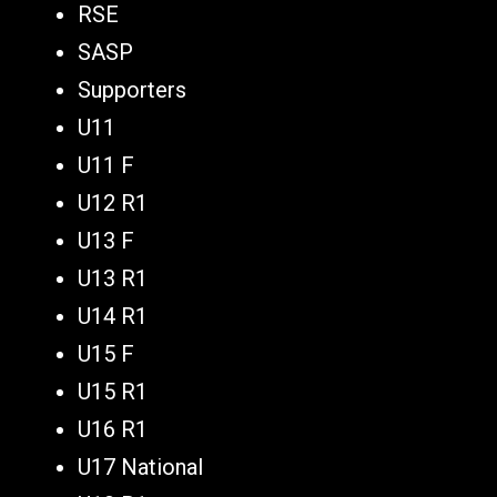
RSE
SASP
Supporters
U11
U11 F
U12 R1
U13 F
U13 R1
U14 R1
U15 F
U15 R1
U16 R1
U17 National