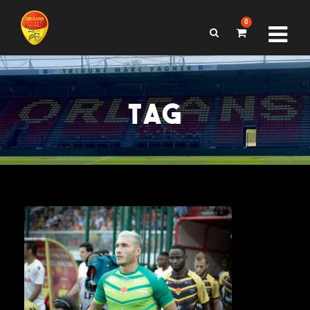
0
TAG