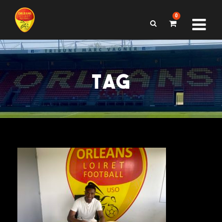
0
TAG