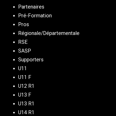
Partenaires
Pré-Formation
Pros
Régionale/Départementale
RSE
SASP
Supporters
U11
U11 F
U12 R1
U13 F
U13 R1
U14 R1