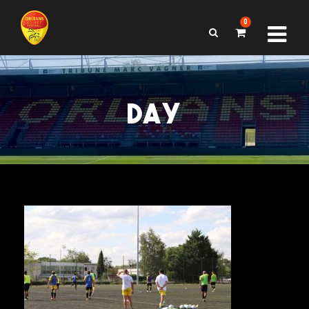
0
DAY