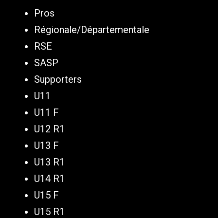
Pros
Régionale/Départementale
RSE
SASP
Supporters
U11
U11 F
U12 R1
U13 F
U13 R1
U14 R1
U15 F
U15 R1