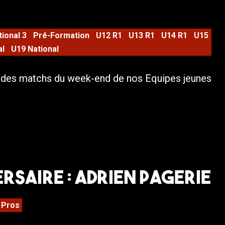
tional 3
Pré-Formation
U12 R1
U13 R1
U14 R1
U15
al
U19 National
s des matchs du week-end de nos Equipes jeunes
RSAIRE : ADRIEN PAGERIE
Pros