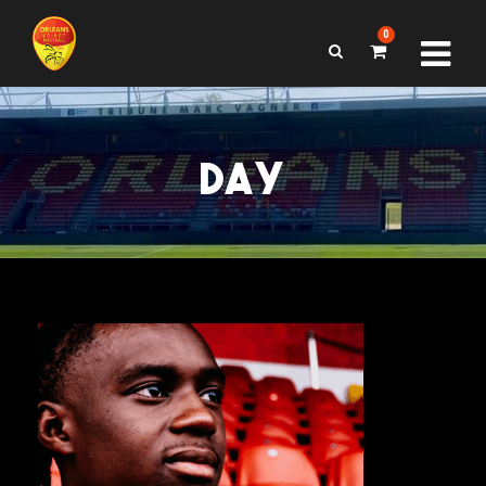
0
DAY