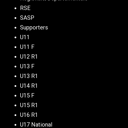
RSE
SASP
Supporters
U11
U11 F
U12 R1
U13 F
U13 R1
U14 R1
U15 F
U15 R1
U16 R1
U17 National