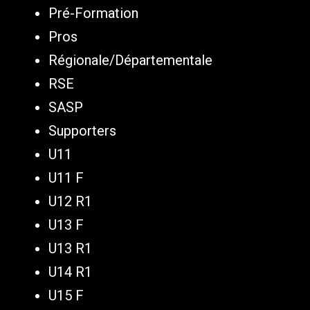
Pré-Formation
Pros
Régionale/Départementale
RSE
SASP
Supporters
U11
U11 F
U12 R1
U13 F
U13 R1
U14 R1
U15 F