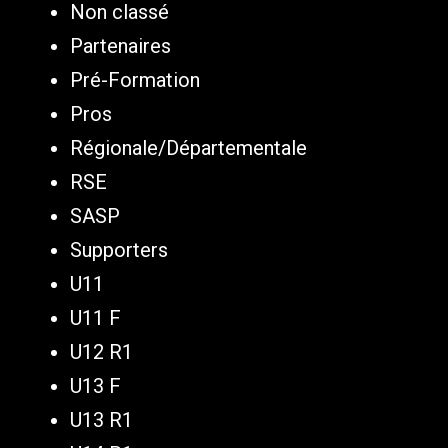
Non classé
Partenaires
Pré-Formation
Pros
Régionale/Départementale
RSE
SASP
Supporters
U11
U11 F
U12 R1
U13 F
U13 R1