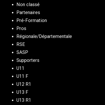
Non classé
Partenaires
Pré-Formation
Pros
Régionale/Départementale
RSE
SASP
Supporters
U11
U11 F
U12 R1
U13 F
U13 R1