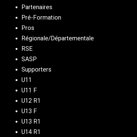
Partenaires
Pré-Formation
Pros
Régionale/Départementale
RSE
SASP
Supporters
U11
U11 F
U12 R1
U13 F
U13 R1
U14 R1