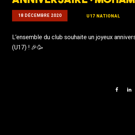
18 DÉCEMBRE 2020
U17 NATIONAL
L’ensemble du club souhaite un joyeux anni
(U17) ! 🎉🥳