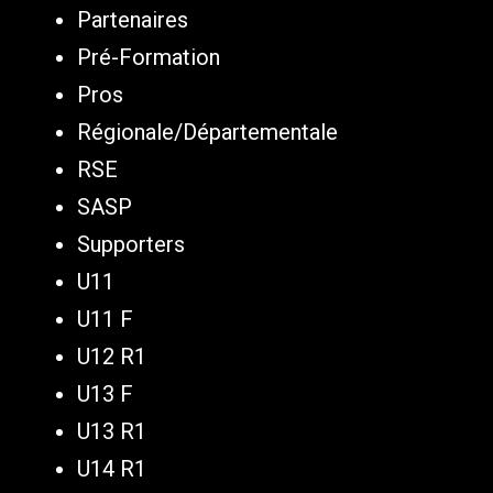
Partenaires
Pré-Formation
Pros
Régionale/Départementale
RSE
SASP
Supporters
U11
U11 F
U12 R1
U13 F
U13 R1
U14 R1