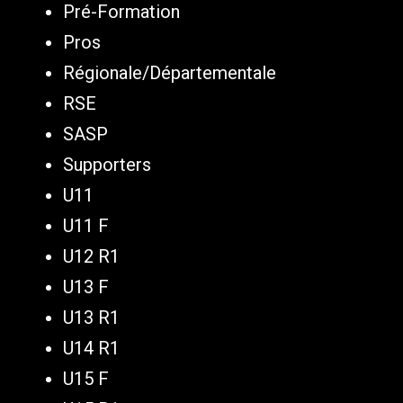
Pré-Formation
Pros
Régionale/Départementale
RSE
SASP
Supporters
U11
U11 F
U12 R1
U13 F
U13 R1
U14 R1
U15 F