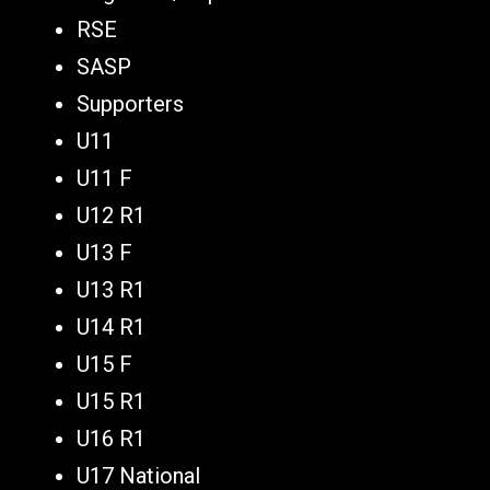
RSE
SASP
Supporters
U11
U11 F
U12 R1
U13 F
U13 R1
U14 R1
U15 F
U15 R1
U16 R1
U17 National