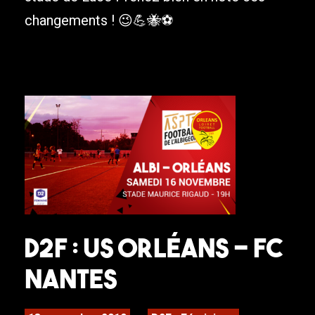
changements ! 😉💪🐝⚽️
D2F : US Orléans – FC
Nantes