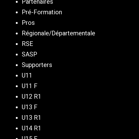
Partenaires
Pré-Formation
Pros
Régionale/Départementale
RSE
SASP
Supporters
U11
U11 F
U12 R1
U13 F
U13 R1
U14 R1
U15 F