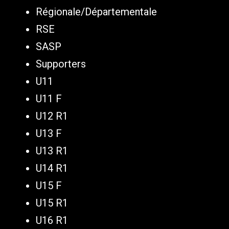
Régionale/Départementale
RSE
SASP
Supporters
U11
U11 F
U12 R1
U13 F
U13 R1
U14 R1
U15 F
U15 R1
U16 R1