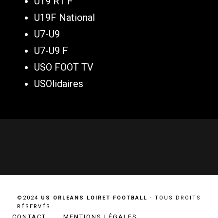
U19 R1 F
U19F National
U7-U9
U7-U9 F
USO FOOT TV
USOlidaires
©2024
US ORLEANS LOIRET FOOTBALL
- TOUS DROITS
RÉSERVÉS
CONTACT
MENTIONS LÉGALES